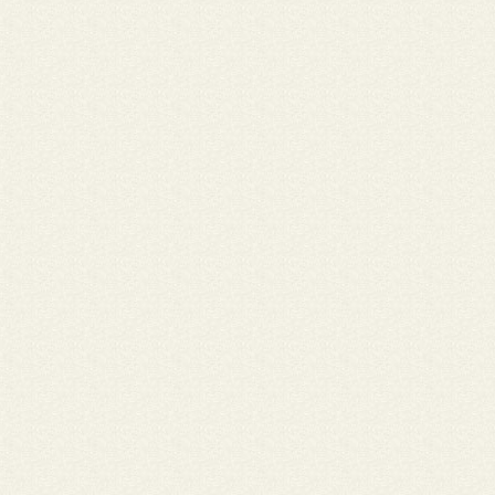
alegria Sua voz, sua magia Estará sempre entre nós Ele foi assim
cedo Bem antes do combinado Mas nos deixou um recado: Só 
sonha, só quem luta Pode chamar Deus de Pai Siga em paz cam
de lá vá nos guiando Agora num outro plano, numa outra dimen
se pode ouvir um anjo negro rebelde cantando Libertação Zé Pi
Nome: Conselho Nacional do Laicato do Brasil (CNLB) do Region
Noroeste • Cidade: ,,,,,,,
O Conselho Nacional do Laicato do Brasil (CNLB) do Regional N
externa seu sentimento de pesar pela perca, na tarde desta quin
21 de maio, de nosso irmão José Aparecido de Oliveira, poeta,
compositor, cantor e defensor das lutas do povo trabalhador, 
dos direitos humanos e dos direitos da crianças e adolescentes(
do Menor). Formado em direito mais atuando como Orientador
educacional do Instituto Padre Ezequiel Ramin (IPER), José Apare
sua pascoa após um ataque fulminante. Assessor e companheiro
e de missão, membro do CNLB como sujeito eclesial, defendia a
Comunidade Eclesial de Base (CEBs), e a Amazônia nossa casa 
com suas composições, inclusive de romarias, encontros de for
laical, entre tantos outros; venerava a Virgem de Nazaré e valori
documentos da Igreja e de uma forma especial os documentos 
Igreja na Amazônia. Partiu, mais assim como um grande profeta
nossos tempos D. Antônio Possamai, SDB, Bispo Emérito de Ji-