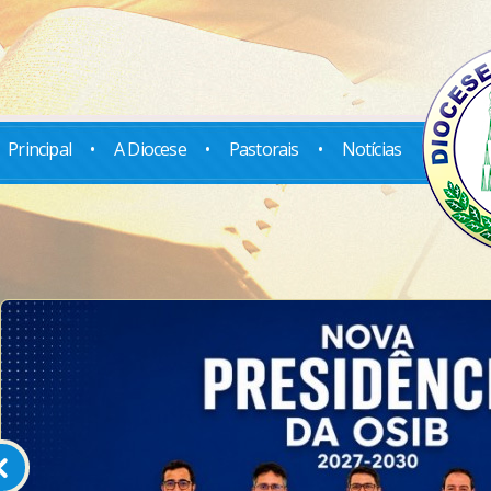
Principal
•
A Diocese
•
Pastorais
•
Notícias