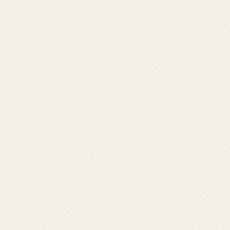
vida missionária, vi no seu testemunho um homem apaixonado p
missão, rezava e cantava nas suas canções o desejo do Reino. Vi
causa do evangelho até o último minuto.O nosso querido Cido c
vivo, agora contempla o Reino ao lado de outros irmão e irmãs 
caminhada. Fica a saudade e a gratidão pela amizade e testemu
marcaram minha vocação missionária.
Nome: Adrianis Galdino da • Cidade: PONTA GROSSA
Conheci José Aparecido quando fui até Rondônia dar um curso p
Pastoral da Saúde. A época a família do Ezequiel estava ai. Pude
Conhecer a mãe do José Aparecido e com ele cantar as belezas 
Que ele descanse em paz e escute as belas palavras do Evangel
Vida: " Servo bom e fiel, vem participar da minha alegria". Meus
sentimentos há toda comunidade diocesana.
Nome: Zé Pinto • Cidade: .
UM ANJO NEGRO REBELDE Zé era assim como eu Só um pouqui
melhor Mastigava poesia e alinhava cantigas Lindas, leves, educa
Mas com um quê de rebeldia Pois o que ele queria Era ver um 
melhor O Deus que ele seguia É sim um Deus que caminha Bem
diferente da linha dos coronéis dos altares Se questionado dizia
Deus é o Deus dos pobres Meu Cristo é revolucionário Zé era b
companheiro Na luta era um irmão Era o Zé das romarias Das C
das pastorais Amigo dos Movimentos E da agroecologia Semea