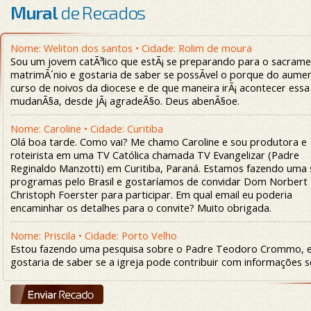
Mural
de Recados
Nome: Weliton dos santos • Cidade: Rolim de moura
Sou um jovem catÃ³lico que estÃ¡ se preparando para o sacram
matrimÃ´nio e gostaria de saber se possÃ­vel o porque do aume
curso de noivos da diocese e de que maneira irÃ¡ acontecer essa
mudanÃ§a, desde jÃ¡ agradeÃ§o. Deus abenÃ§oe.
Nome: Caroline • Cidade: Curitiba
Olá boa tarde. Como vai? Me chamo Caroline e sou produtora e
roteirista em uma TV Católica chamada TV Evangelizar (Padre
Reginaldo Manzotti) em Curitiba, Paraná. Estamos fazendo uma 
programas pelo Brasil e gostaríamos de convidar Dom Norbert
Christoph Foerster para participar. Em qual email eu poderia
encaminhar os detalhes para o convite? Muito obrigada.
Nome: Priscila • Cidade: Porto Velho
Estou fazendo uma pesquisa sobre o Padre Teodoro Crommo, 
gostaria de saber se a igreja pode contribuir com informações 
vida dele.
Nome: Luciano Osmar Menezes • Cidade: Ji-Paraná - RO