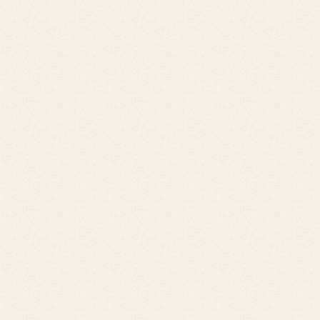
Nome: Rosa SouzaESCOLA DIOCESANA FE E POLITICA DE JI-PAR
Cidade: Ji-Paraná/RO
José Aparecido de Oliveira, falecido em 21/05/2020. Discípulo d
Antonio Possamai, foi um dos formadores da Escola Diocesana 
Política. Amigo e colaborador, nos deixa muitas saudades, pela 
modo carinhoso e sensível de ser. Dentre as muitas marcas dei
nas canções que compôs, fica para a escola "Seu Voto Vale Vida
elaborada para a Campanha Eleitoral de 2010, permanece para 
campanhas posteriores.Suas lembranças estarão sempre prese
nossas atividades e vivas em nossas vidas. Que José seja recebid
Reino de Deus em Paz. Nossa eterna Gratidão a esse irmão.
Coordenadores, alunos e amigos da Escola Fé e Política de Ji-Pa
Nome: Irmãs Franciscanas do Apostolado Paroquial • Cidade: La
IRMÃS FRANCISCANAS DO APOSTOLADO PAROQUIAL –IFAP SE
GERAL Rua XV de Novembro, 586 – B. Coral – Fone/Fax (49) 322
Cx. P. 2054 88.523-970 – LAGES –Santa Catarina -e-mail:
irmasfranciscanasifap@gmail.com
“Quantas pessoas queridas m
a vida de todos aqui. Traços deixados no rosto traduzem o gos
amor que existiu. Brilha nos olhos de muitos a luz do infinito que
em cada um. Ninguém nunca esteve sozinho, bendito é o caminh
nos torna um”. (Histórias de vida, Jorge Trevisol) Querido Zé, s
tem uma alma tão grande quanto a tua é capaz de acolher a dor
este momento nos traz em saber que não teremos mais tua pr