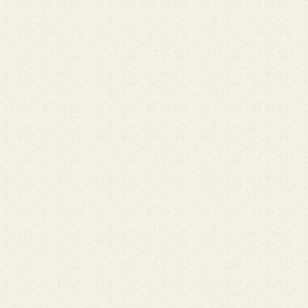
falecido em Junho de 2018, com o qual muito pode aprender de
exemplo de compromisso e dedicação às causas populares não
no diocese de Ji-paraná mais de todo o regional Noroeste com 
gesto simples e humilde.
Nome: Pe. Luiz Ceppi • Cidade: ....
"Parece que ele, como uma águia se libertou e ganhou o espaço i
ao qual pertence . Cido teu lugar é no alto, teu limite é o sem limi
Assim viveu a dignidade humana: fincada no chão, mas é chamad
sonhos e pelas utopias a sempre buscar o alto. É o chamado da
terra que o Criador lhe concedeu: voar e voar alto, pois ele é um
infinito que só o infinito, simbolizado pelas estrelas, pode realiza
Cido e reza por nós. Como amigo, Pe. Luiz Ceppi.
Nome: Luciano Osmar Menezes • Cidade: Ji-Paraná - RO
Quero deixar minhas preces e orações ao Padre Celestino que
atualmente com a renúncia de dom Bruno, fato este que ocorreu
05 (cinco) junho, como bispo da Diocese de Ji-Paraná, a vaga es
aberta e a Nunciatura Apostólica Romana da Igreja Católica, co
em Brasília, leva, em torno de um ano, para a escolha do substit
Enquanto isso, a diocese é administrada, temporamente, pelo p
Celestino dos Santos, eleito no dia 07 (sete) último pelo Conselh
Consultores. Nascido no dia 06 de abril de 1962, na cidade de Ub
(PR), e no dia 24 de setembro de 1995 foi ordenado diácono pel