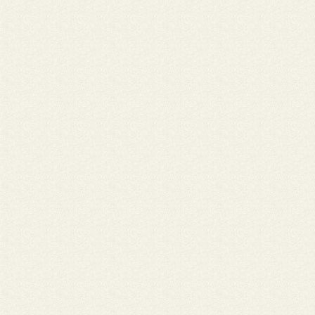
bispo dom Antônio Possomai. Padre Celestino é amigo de todos
sua simplicidade, bondade e pelo seu jeito carinho em tratar as
pessoas, padre Celestino é uma unanimidade como sacerdote, 
exemplo de homem de Cristo, um verdadeiro apóstolo, mensage
urgindo pela força do Espírito Santo a pregar em qualquer lugar
chamado as profecias divinas pela salvação do homem. Como
administrador da Diocese de Ji-Paraná não terá nenhuma dificu
até porque já exerce este cargo desde quando dom Bruno tom
posse em 2008. Vai dar continuidade a sua missão de tornar a d
mais próxima dos católicos e de todos os cristãos que comung
mesma ideia de um Cristo ressuscitado e apaixonado pelos seus 
(Fonte: https://www.planetafolha.com.br/Jornalista Ronan Almeid
Araújo (DRT/RO 431/98)
Nome: Yurielkis • Cidade: Ji-Paraná
Antes que todo Dios con nosotros porque primero pido por el 
.A quien pueda interesar yo soy lá nuera de una médica cubana q
quedo a Vivir em Brasil y despues vinimos su hijo y yo a juntarno
ella estamos muy desesperados pues no conseguimos trabajo y 
supo e que ella no podra ejercer como médica solo pido que no
en sus oraciones y si puedes conseguir algo de trabajo porfavor
localisenos ya tienen mi e-mail yo siempre frecuente lá iglesia en
hoy por internet busque y gracias a Dios hay Iglesias católicas t