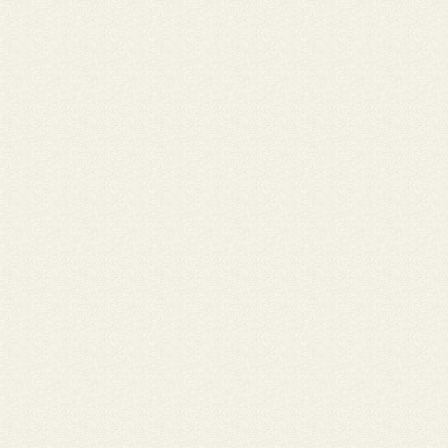
quisiera saber horário de misas muchas gracias atentamente Yuri
Nome: Ariel Roncasalia • Cidade: Ji-Paraná
Boa tarde, os Postos Monte Castelo de Ji-Paraná esta com parc
com todas as igrejas de Ji-Paraná, convertendo parte do valor 
abastecimento em doação para a comunidade! A Diocese e a Pa
São João Bosco já estão participando e recebendo as doações m
Obrigado a todos que esta nessa parceria conosco! Mais Infor
(69) 3421-1381, Obrigado!
Nome: Jean Ramos dos Santos • Cidade: Ouro Preto do Oeste - 
Heitor, de Vilhena, Eu sou da Paróquia Nossa Senhora Aparecida
Ouro Preto do Oeste - RO, e estive na última Assembleia Dioces
Ampliada onde foi aprovado a versão final dos novos livrinhos d
mais moderno, atualizado e com novos cantos, logo logo estarã
nossas comunidades.....
Nome: HEITOR ATÍLIO SCHNEIDER • Cidade: Vilhena/RO
Sou da Comunidade São Gabriel da Linha 135 - chegada de Vilhe
próximo à torre da Embratel. Gostaria de saber quando sairá ou
edição dos livrinhos de canto, nossa comunidade está carente d
livrinhos. umas 20 unidades já bastariam.