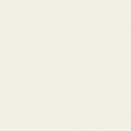
física junto conosco. Mas, de uma coisa temos certeza, você
testemunhou com a vida o amor, o carinho, a bondade, e as mai
expressivas atitudes de um verdadeiro líder e defensor dos Dire
mais frágeis desta sociedade. E é isso que agora sustenta nosso
passos nos caminhos. Sabemos que Deus decidiu que você tinha 
mais depressa, a tua chegada aí foi antecipada da nossa. Mas
continuamos a caminhar! Pedimos que nos espere, com a viola n
braços, a melodia na voz e a poesia embalada nos seus sonhos. 
nós vamos continuar! A luta é grande e sabes que vais fazer muit
muita falta. Nós, Irmãs Franciscanas do Apostolado Paroquial n
unimos neste momento em preces, a tua mãe, familiares, amigas
amigos e todas as pessoas que você compartilhou a vida! Esse
momento nos deixa ainda mais frágeis. Só mesmo Deus pode se
força e esperança! Que a tua alma descanse em paz! De onde est
interceda por nós e por quem mais precisa. Muita luz! Com tern
nosso abraço e solidariedade Irmãs Franciscanas do Apostolado
Paroquial Lages-SC,22 de Maio de 2020
Nome: Diácono Wédipo, missionário comboniano • Cidade: Ciud
México, México
" A vida para quem crê não é tirada, mas transformada", com es
dou graças a Deus pela a vida do querido amigo José Aparecido
memória de sua Páscoa. Conheci o "Cido" quando eu era aspiran