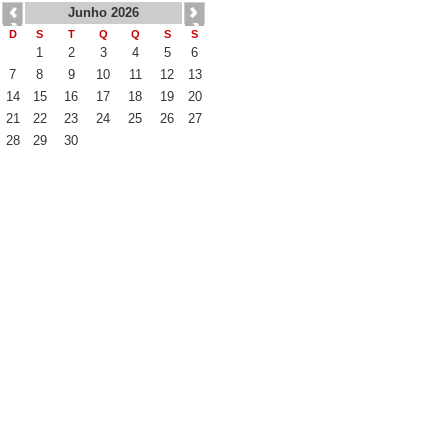
Junho 2026
D
S
T
Q
Q
S
S
1
2
3
4
5
6
7
8
9
10
11
12
13
14
15
16
17
18
19
20
21
22
23
24
25
26
27
28
29
30