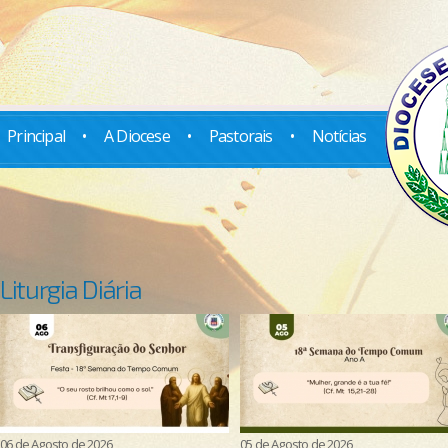
Principal
•
A Diocese
•
Pastorais
•
Notícias
Liturgia Diária
06 de Agosto de 2026
05 de Agosto de 2026