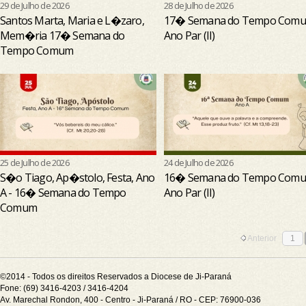
29 de Julho de 2026
28 de Julho de 2026
Santos Marta, Maria e L�zaro,
17� Semana do Tempo Comu
Mem�ria 17� Semana do
Ano Par (II)
Tempo Comum
25 de Julho de 2026
24 de Julho de 2026
S�o Tiago, Ap�stolo, Festa, Ano
16� Semana do Tempo Comu
A - 16� Semana do Tempo
Ano Par (II)
Comum
Anterior
1
©2014 - Todos os direitos Reservados a Diocese de Ji-Paraná
Fone: (69) 3416-4203 / 3416-4204
Av. Marechal Rondon, 400 - Centro - Ji-Paraná / RO - CEP: 76900-036