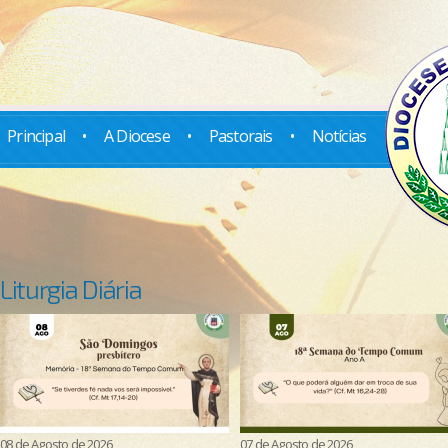
Principal
•
A Diocese
•
Pastorais
•
Notícias
Liturgia Diária
08 de Agosto de 2026
07 de Agosto de 2026