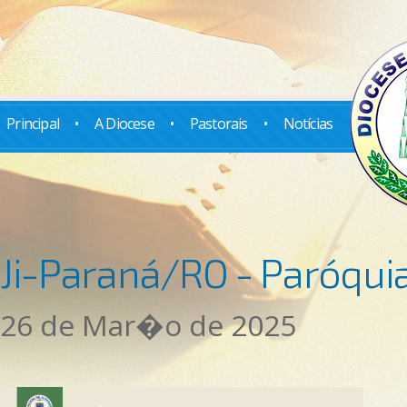
Principal
•
A Diocese
•
Pastorais
•
Notícias
Ji-Paraná/RO - Paróqui
26 de Mar�o de 2025