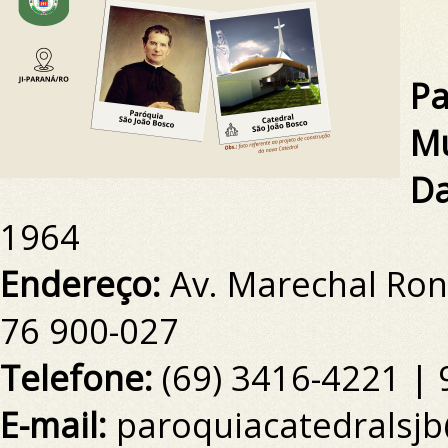
Pa
Mu
Da
1964
Endereço:
Av.
Marechal Rond
76 900-027
Telefone:
(69)
3416-4221 | 
E-mail:
paroquiacatedralsj