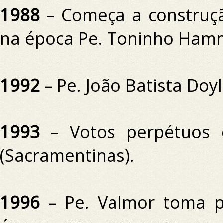
1988
– Começa a construçã
na época Pe.
Toninho Ham
1992
– Pe.
João Batista Doy
1993
– Votos perpétuos 
(Sacramentinas).
1996
– Pe.
Valmor toma 