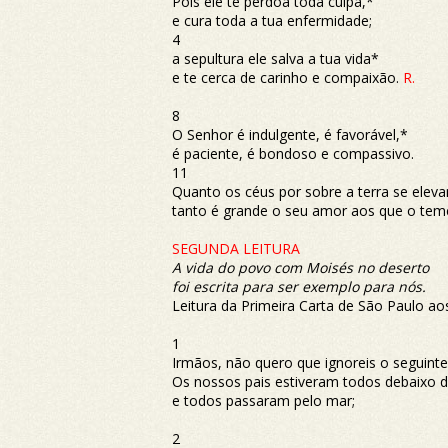
Pois ele te perdoa toda culpa,*
e cura toda a tua enfermidade;
4
a sepultura ele salva a tua vida*
e te cerca de carinho e compaixão.
R.
8
O Senhor é indulgente, é favorável,*
é paciente, é bondoso e compassivo.
11
Quanto os céus por sobre a terra se elev
tanto é grande o seu amor aos que o te
SEGUNDA LEITURA
A vida do povo com Moisés no deserto
foi escrita para ser exemplo para nós.
Leitura da Primeira Carta de São Paulo ao
1
Irmãos, não quero que ignoreis o seguinte
Os nossos pais estiveram todos debaixo 
e todos passaram pelo mar;
2