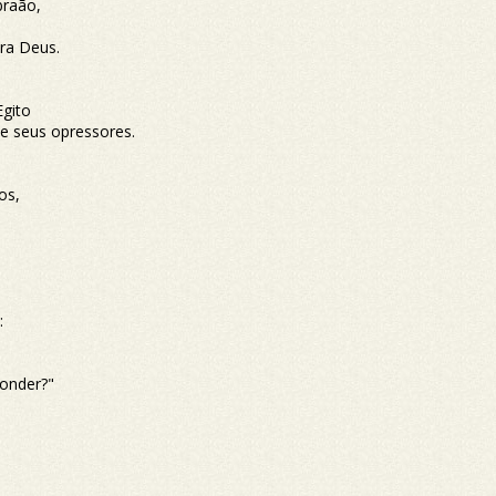
braão,
ara Deus.
Egito
de seus opressores.
os,
:
ponder?"