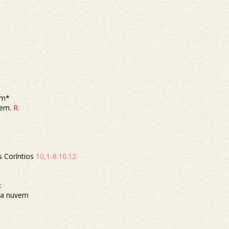
am*
mem.
R.
s Coríntios
10,1-6.10.12
:
da nuvem