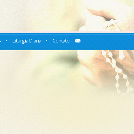
s
•
Liturgia Diária
•
Contato