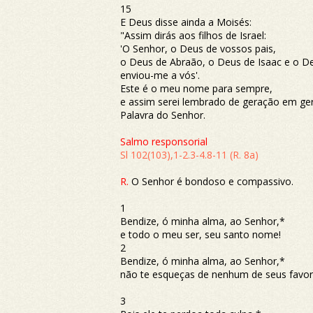
15
E Deus disse ainda a Moisés:
"Assim dirás aos filhos de Israel:
'O Senhor, o Deus de vossos pais,
o Deus de Abraão, o Deus de Isaac e o De
enviou-me a vós'.
Este é o meu nome para sempre,
e assim serei lembrado de geração em ge
Palavra do Senhor.
Salmo responsorial
Sl 102(103),1-2.3-4.8-11 (R. 8a)
R.
O Senhor é bondoso e compassivo.
1
Bendize, ó minha alma, ao Senhor,*
e todo o meu ser, seu santo nome!
2
Bendize, ó minha alma, ao Senhor,*
não te esqueças de nenhum de seus favor
3