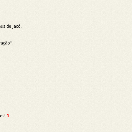
us de Jacó,
ração".
es!
R.