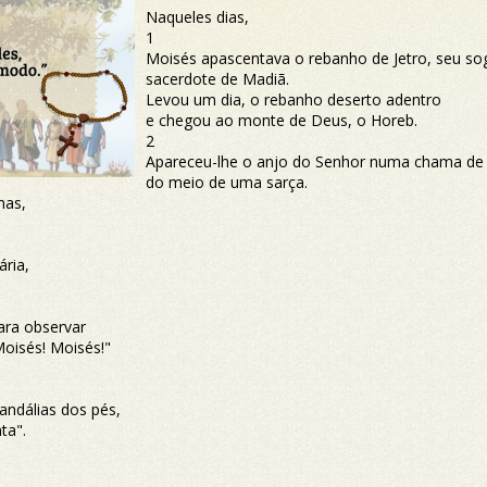
Naqueles dias,
1
Moisés apascentava o rebanho de Jetro, seu so
sacerdote de Madiã.
Levou um dia, o rebanho deserto adentro
e chegou ao monte de Deus, o Horeb.
2
Apareceu-lhe o anjo do Senhor numa chama de
do meio de uma sarça.
mas,
ária,
ara observar
oisés! Moisés!"
andálias dos pés,
ta".