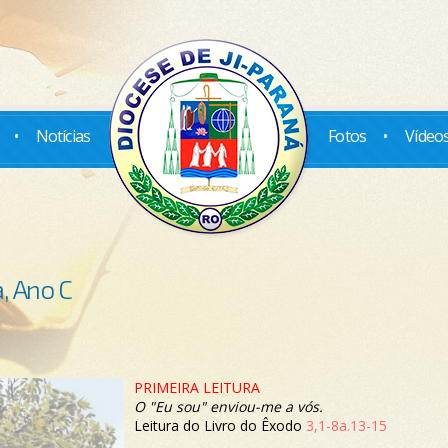
•
Notícias
Fotos
•
Vídeo
, Ano C
PRIMEIRA LEITURA
O "Eu sou" enviou-me a vós.
Leitura do Livro do Êxodo
3,1-8a.13-15