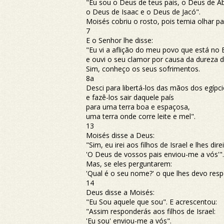
"Eu sou o Deus de teus pais, o Deus de A
o Deus de Isaac e o Deus de Jacó".
Moisés cobriu o rosto, pois temia olhar p
7
E o Senhor lhe disse:
"Eu vi a aflição do meu povo que está no 
e ouvi o seu clamor por causa da dureza 
Sim, conheço os seus sofrimentos.
8a
Desci para libertá-los das mãos dos egípci
e fazê-los sair daquele país
para uma terra boa e espaçosa,
uma terra onde corre leite e mel".
13
Moisés disse a Deus:
"Sim, eu irei aos filhos de Israel e lhes direi
'O Deus de vossos pais enviou-me a vós'".
Mas, se eles perguntarem:
'Qual é o seu nome?' o que lhes devo res
14
Deus disse a Moisés:
"Eu Sou aquele que sou". E acrescentou:
"Assim responderás aos filhos de Israel:
'Eu sou' enviou-me a vós".