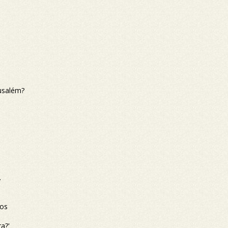
usalém?
.
gos
ra?'