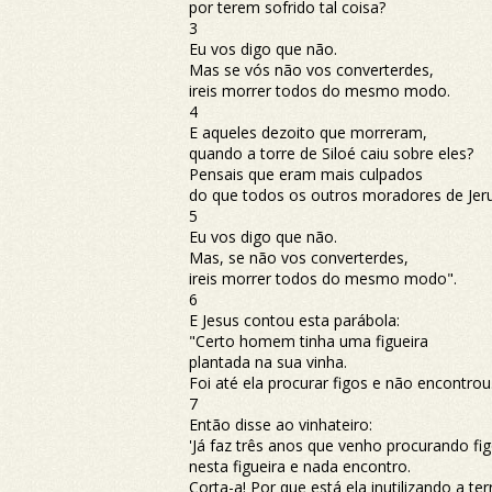
por terem sofrido tal coisa?
3
Eu vos digo que não.
Mas se vós não vos converterdes,
ireis morrer todos do mesmo modo.
4
E aqueles dezoito que morreram,
quando a torre de Siloé caiu sobre eles?
Pensais que eram mais culpados
do que todos os outros moradores de Jer
5
Eu vos digo que não.
Mas, se não vos converterdes,
ireis morrer todos do mesmo modo".
6
E Jesus contou esta parábola:
"Certo homem tinha uma figueira
plantada na sua vinha.
Foi até ela procurar figos e não encontrou
7
Então disse ao vinhateiro:
'Já faz três anos que venho procurando fi
nesta figueira e nada encontro.
Corta-a! Por que está ela inutilizando a ter