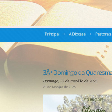
Principal
•
A Diocese
•
Pastorais
3Âº Domingo da Quaresma
Domingo, 23 de marÃ§o de 2025
23 de Mar�o de 2025