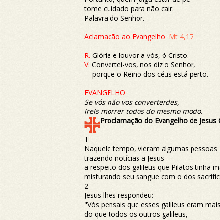
tome cuidado para não cair.
Palavra do Senhor.
Aclamação ao Evangelho
Mt 4,17
R.
Glória e louvor a vós, ó Cristo.
V.
Convertei-vos, nos diz o Senhor,
porque o Reino dos céus está perto.
EVANGELHO
Se vós não vos converterdes,
ireis morrer todos do mesmo modo.
Proclamação do Evangelho de Jesus 
1
Naquele tempo, vieram algumas pessoas
trazendo notícias a Jesus
a respeito dos galileus que Pilatos tinha 
misturando seu sangue com o dos sacrifíc
2
Jesus lhes respondeu:
"Vós pensais que esses galileus eram mai
do que todos os outros galileus,