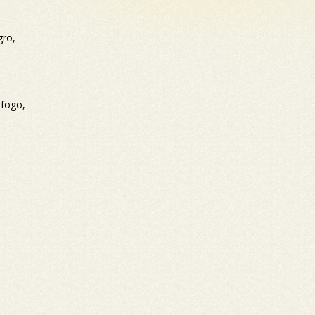
gro,
 fogo,