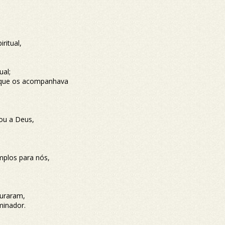
ritual,
ual;
l que os acompanhava
ou a Deus,
plos para nós,
uraram,
minador.