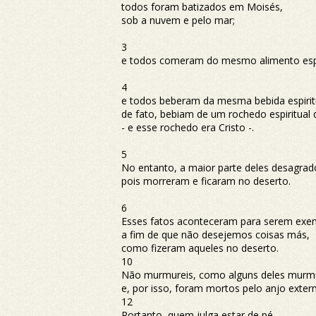
todos foram batizados em Moisés,
sob a nuvem e pelo mar;
3
e todos comeram do mesmo alimento espi
4
e todos beberam da mesma bebida espirit
de fato,
bebiam de um rochedo espiritua
- e esse rochedo era Cristo -.
5
No entanto, a maior parte deles desagrad
pois morreram e ficaram no deserto.
6
Esses fatos aconteceram para serem exem
a fim de que não desejemos coisas más,
como fizeram aqueles no deserto.
10
Não murmureis, como alguns deles murm
e, por isso, foram mortos pelo anjo exter
12
Portanto, quem julga estar de pé