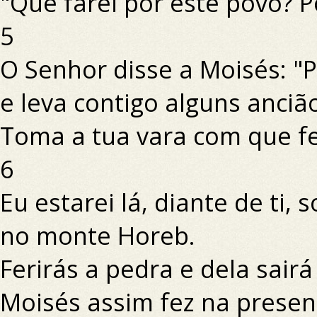
"Que farei por este povo? 
5
O Senhor disse a Moisés: "
e leva contigo alguns ancião
Toma a tua vara com que feri
6
Eu estarei lá, diante de ti,
no monte Horeb.
Ferirás a pedra e dela sair
Moisés assim fez na presenç