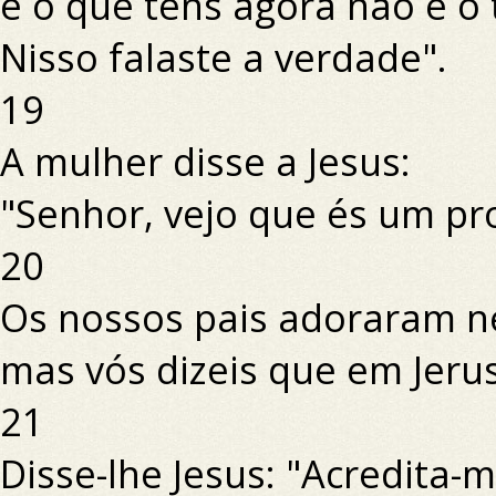
e o que tens agora não é o
Nisso falaste a verdade".
19
A mulher disse a Jesus:
"Senhor, vejo que és um pr
20
Os nossos pais adoraram n
mas vós dizeis que em Jeru
21
Disse-lhe Jesus: "Acredita-