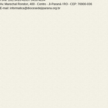
Fone: (69) 3416-4203 / 3416-4204
Av. Marechal Rondon, 400 - Centro - Ji-Paraná / RO - CEP: 76900-036
E-mail:
informatica@diocesedejiparana.org.br