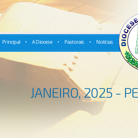
Principal
•
A Diocese
•
Pastorais
•
Notícias
JANEIRO, 2025 - 