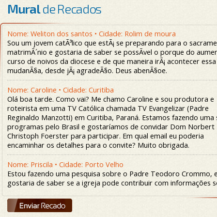
Mural
de Recados
Nome: Weliton dos santos • Cidade: Rolim de moura
Sou um jovem catÃ³lico que estÃ¡ se preparando para o sacram
matrimÃ´nio e gostaria de saber se possÃ­vel o porque do aume
curso de noivos da diocese e de que maneira irÃ¡ acontecer essa
mudanÃ§a, desde jÃ¡ agradeÃ§o. Deus abenÃ§oe.
Nome: Caroline • Cidade: Curitiba
Olá boa tarde. Como vai? Me chamo Caroline e sou produtora e
roteirista em uma TV Católica chamada TV Evangelizar (Padre
Reginaldo Manzotti) em Curitiba, Paraná. Estamos fazendo uma 
programas pelo Brasil e gostaríamos de convidar Dom Norbert
Christoph Foerster para participar. Em qual email eu poderia
encaminhar os detalhes para o convite? Muito obrigada.
Nome: Priscila • Cidade: Porto Velho
Estou fazendo uma pesquisa sobre o Padre Teodoro Crommo, 
gostaria de saber se a igreja pode contribuir com informações 
vida dele.
Nome: Luciano Osmar Menezes • Cidade: Ji-Paraná - RO