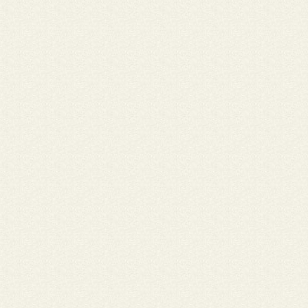
vida missionária, vi no seu testemunho um homem apaixonado p
missão, rezava e cantava nas suas canções o desejo do Reino. Vi
causa do evangelho até o último minuto.O nosso querido Cido c
vivo, agora contempla o Reino ao lado de outros irmão e irmãs 
caminhada. Fica a saudade e a gratidão pela amizade e testemu
marcaram minha vocação missionária.
Nome: Adrianis Galdino da • Cidade: PONTA GROSSA
Conheci José Aparecido quando fui até Rondônia dar um curso p
Pastoral da Saúde. A época a família do Ezequiel estava ai. Pude
Conhecer a mãe do José Aparecido e com ele cantar as belezas 
Que ele descanse em paz e escute as belas palavras do Evangel
Vida: " Servo bom e fiel, vem participar da minha alegria". Meus
sentimentos há toda comunidade diocesana.
Nome: Zé Pinto • Cidade: .
UM ANJO NEGRO REBELDE Zé era assim como eu Só um pouqui
melhor Mastigava poesia e alinhava cantigas Lindas, leves, educa
Mas com um quê de rebeldia Pois o que ele queria Era ver um 
melhor O Deus que ele seguia É sim um Deus que caminha Bem
diferente da linha dos coronéis dos altares Se questionado dizia
Deus é o Deus dos pobres Meu Cristo é revolucionário Zé era b
companheiro Na luta era um irmão Era o Zé das romarias Das C
das pastorais Amigo dos Movimentos E da agroecologia Semea