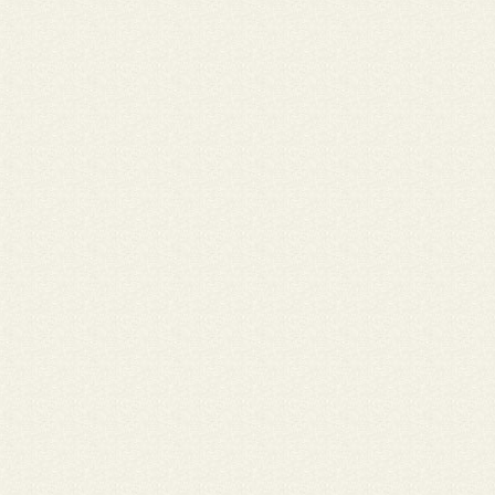
Nome: Rosa SouzaESCOLA DIOCESANA FE E POLITICA DE JI-PAR
Cidade: Ji-Paraná/RO
José Aparecido de Oliveira, falecido em 21/05/2020. Discípulo d
Antonio Possamai, foi um dos formadores da Escola Diocesana 
Política. Amigo e colaborador, nos deixa muitas saudades, pela 
modo carinhoso e sensível de ser. Dentre as muitas marcas dei
nas canções que compôs, fica para a escola "Seu Voto Vale Vida
elaborada para a Campanha Eleitoral de 2010, permanece para 
campanhas posteriores.Suas lembranças estarão sempre prese
nossas atividades e vivas em nossas vidas. Que José seja recebid
Reino de Deus em Paz. Nossa eterna Gratidão a esse irmão.
Coordenadores, alunos e amigos da Escola Fé e Política de Ji-Pa
Nome: Irmãs Franciscanas do Apostolado Paroquial • Cidade: La
IRMÃS FRANCISCANAS DO APOSTOLADO PAROQUIAL –IFAP SE
GERAL Rua XV de Novembro, 586 – B. Coral – Fone/Fax (49) 322
Cx. P. 2054 88.523-970 – LAGES –Santa Catarina -e-mail:
irmasfranciscanasifap@gmail.com
“Quantas pessoas queridas m
a vida de todos aqui. Traços deixados no rosto traduzem o gos
amor que existiu. Brilha nos olhos de muitos a luz do infinito que
em cada um. Ninguém nunca esteve sozinho, bendito é o caminh
nos torna um”. (Histórias de vida, Jorge Trevisol) Querido Zé, s
tem uma alma tão grande quanto a tua é capaz de acolher a dor
este momento nos traz em saber que não teremos mais tua pr