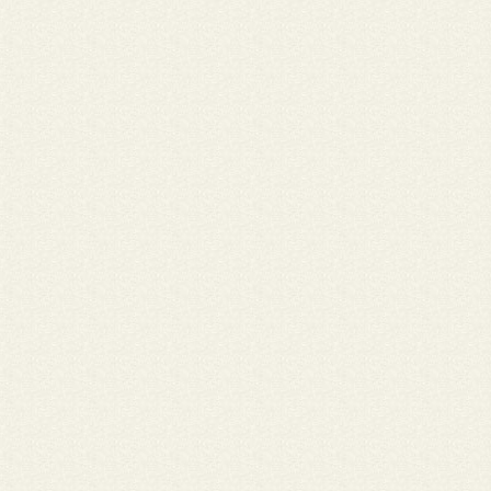
bispo dom Antônio Possomai. Padre Celestino é amigo de todos
sua simplicidade, bondade e pelo seu jeito carinho em tratar as
pessoas, padre Celestino é uma unanimidade como sacerdote, 
exemplo de homem de Cristo, um verdadeiro apóstolo, mensage
urgindo pela força do Espírito Santo a pregar em qualquer lugar
chamado as profecias divinas pela salvação do homem. Como
administrador da Diocese de Ji-Paraná não terá nenhuma dificu
até porque já exerce este cargo desde quando dom Bruno tom
posse em 2008. Vai dar continuidade a sua missão de tornar a d
mais próxima dos católicos e de todos os cristãos que comung
mesma ideia de um Cristo ressuscitado e apaixonado pelos seus 
(Fonte: https://www.planetafolha.com.br/Jornalista Ronan Almeid
Araújo (DRT/RO 431/98)
Nome: Yurielkis • Cidade: Ji-Paraná
Antes que todo Dios con nosotros porque primero pido por el 
.A quien pueda interesar yo soy lá nuera de una médica cubana q
quedo a Vivir em Brasil y despues vinimos su hijo y yo a juntarno
ella estamos muy desesperados pues no conseguimos trabajo y 
supo e que ella no podra ejercer como médica solo pido que no
en sus oraciones y si puedes conseguir algo de trabajo porfavor
localisenos ya tienen mi e-mail yo siempre frecuente lá iglesia en
hoy por internet busque y gracias a Dios hay Iglesias católicas t