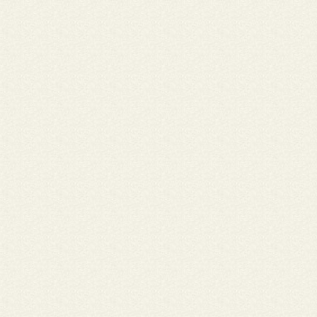
quisiera saber horário de misas muchas gracias atentamente Yuri
Nome: Ariel Roncasalia • Cidade: Ji-Paraná
Boa tarde, os Postos Monte Castelo de Ji-Paraná esta com parc
com todas as igrejas de Ji-Paraná, convertendo parte do valor 
abastecimento em doação para a comunidade! A Diocese e a Pa
São João Bosco já estão participando e recebendo as doações m
Obrigado a todos que esta nessa parceria conosco! Mais Infor
(69) 3421-1381, Obrigado!
Nome: Jean Ramos dos Santos • Cidade: Ouro Preto do Oeste - 
Heitor, de Vilhena, Eu sou da Paróquia Nossa Senhora Aparecida
Ouro Preto do Oeste - RO, e estive na última Assembleia Dioces
Ampliada onde foi aprovado a versão final dos novos livrinhos d
mais moderno, atualizado e com novos cantos, logo logo estarã
nossas comunidades.....
Nome: HEITOR ATÍLIO SCHNEIDER • Cidade: Vilhena/RO
Sou da Comunidade São Gabriel da Linha 135 - chegada de Vilhe
próximo à torre da Embratel. Gostaria de saber quando sairá ou
edição dos livrinhos de canto, nossa comunidade está carente d
livrinhos. umas 20 unidades já bastariam.