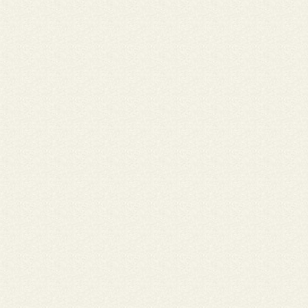
física junto conosco. Mas, de uma coisa temos certeza, você
testemunhou com a vida o amor, o carinho, a bondade, e as mai
expressivas atitudes de um verdadeiro líder e defensor dos Dire
mais frágeis desta sociedade. E é isso que agora sustenta nosso
passos nos caminhos. Sabemos que Deus decidiu que você tinha 
mais depressa, a tua chegada aí foi antecipada da nossa. Mas
continuamos a caminhar! Pedimos que nos espere, com a viola n
braços, a melodia na voz e a poesia embalada nos seus sonhos. 
nós vamos continuar! A luta é grande e sabes que vais fazer muit
muita falta. Nós, Irmãs Franciscanas do Apostolado Paroquial n
unimos neste momento em preces, a tua mãe, familiares, amigas
amigos e todas as pessoas que você compartilhou a vida! Esse
momento nos deixa ainda mais frágeis. Só mesmo Deus pode se
força e esperança! Que a tua alma descanse em paz! De onde est
interceda por nós e por quem mais precisa. Muita luz! Com tern
nosso abraço e solidariedade Irmãs Franciscanas do Apostolado
Paroquial Lages-SC,22 de Maio de 2020
Nome: Diácono Wédipo, missionário comboniano • Cidade: Ciud
México, México
" A vida para quem crê não é tirada, mas transformada", com es
dou graças a Deus pela a vida do querido amigo José Aparecido
memória de sua Páscoa. Conheci o "Cido" quando eu era aspiran