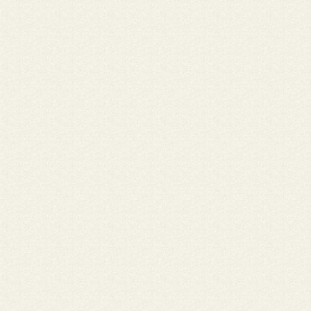
alegria Sua voz, sua magia Estará sempre entre nós Ele foi assim
cedo Bem antes do combinado Mas nos deixou um recado: Só 
sonha, só quem luta Pode chamar Deus de Pai Siga em paz cam
de lá vá nos guiando Agora num outro plano, numa outra dimen
se pode ouvir um anjo negro rebelde cantando Libertação Zé Pi
Nome: Conselho Nacional do Laicato do Brasil (CNLB) do Region
Noroeste • Cidade: ,,,,,,,
O Conselho Nacional do Laicato do Brasil (CNLB) do Regional N
externa seu sentimento de pesar pela perca, na tarde desta quin
21 de maio, de nosso irmão José Aparecido de Oliveira, poeta,
compositor, cantor e defensor das lutas do povo trabalhador, 
dos direitos humanos e dos direitos da crianças e adolescentes(
do Menor). Formado em direito mais atuando como Orientador
educacional do Instituto Padre Ezequiel Ramin (IPER), José Apare
sua pascoa após um ataque fulminante. Assessor e companheiro
e de missão, membro do CNLB como sujeito eclesial, defendia a
Comunidade Eclesial de Base (CEBs), e a Amazônia nossa casa 
com suas composições, inclusive de romarias, encontros de for
laical, entre tantos outros; venerava a Virgem de Nazaré e valori
documentos da Igreja e de uma forma especial os documentos 
Igreja na Amazônia. Partiu, mais assim como um grande profeta
nossos tempos D. Antônio Possamai, SDB, Bispo Emérito de Ji-