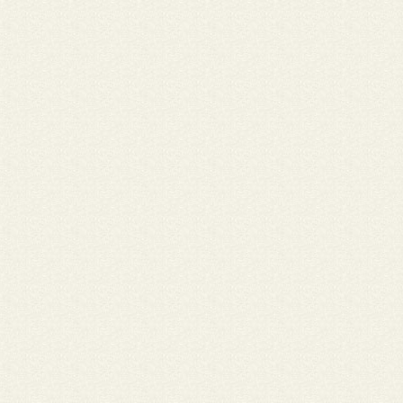
falecido em Junho de 2018, com o qual muito pode aprender de
exemplo de compromisso e dedicação às causas populares não
no diocese de Ji-paraná mais de todo o regional Noroeste com 
gesto simples e humilde.
Nome: Pe. Luiz Ceppi • Cidade: ....
"Parece que ele, como uma águia se libertou e ganhou o espaço i
ao qual pertence . Cido teu lugar é no alto, teu limite é o sem limi
Assim viveu a dignidade humana: fincada no chão, mas é chamad
sonhos e pelas utopias a sempre buscar o alto. É o chamado da
terra que o Criador lhe concedeu: voar e voar alto, pois ele é um
infinito que só o infinito, simbolizado pelas estrelas, pode realiza
Cido e reza por nós. Como amigo, Pe. Luiz Ceppi.
Nome: Luciano Osmar Menezes • Cidade: Ji-Paraná - RO
Quero deixar minhas preces e orações ao Padre Celestino que
atualmente com a renúncia de dom Bruno, fato este que ocorreu
05 (cinco) junho, como bispo da Diocese de Ji-Paraná, a vaga es
aberta e a Nunciatura Apostólica Romana da Igreja Católica, co
em Brasília, leva, em torno de um ano, para a escolha do substit
Enquanto isso, a diocese é administrada, temporamente, pelo p
Celestino dos Santos, eleito no dia 07 (sete) último pelo Conselh
Consultores. Nascido no dia 06 de abril de 1962, na cidade de Ub
(PR), e no dia 24 de setembro de 1995 foi ordenado diácono pel