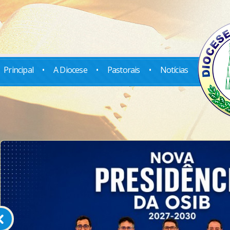
Principal
•
A Diocese
•
Pastorais
•
Notícias